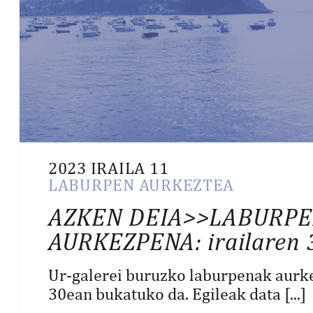
2023 IRAILA 11
LABURPEN AURKEZTEA
AZKEN DEIA>>LABURP
AURKEZPENA: irailaren 
Ur-galerei buruzko laburpenak aurke
30ean bukatuko da. Egileak data [...]