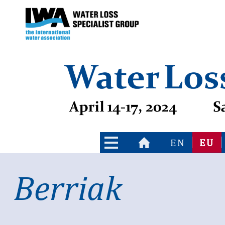
Indize nagusira jo
Edukietara jo
EN
EU
Berriak