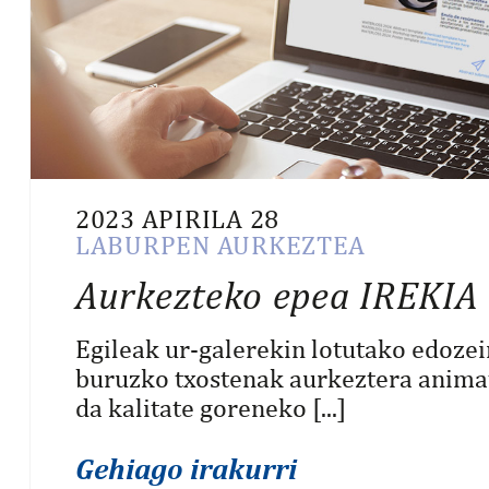
2023 APIRILA 28
LABURPEN AURKEZTEA
Aurkezteko epea IREKIA
Egileak ur-galerekin lotutako edozei
buruzko txostenak aurkeztera anima
da kalitate goreneko [...]
Gehiago irakurri