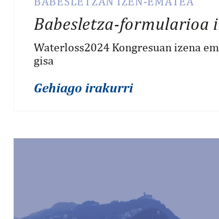
BABESLETZAN IZEN-EMATEA
Babesletza-formularioa i
Waterloss2024 Kongresuan izena em
gisa
Gehiago irakurri