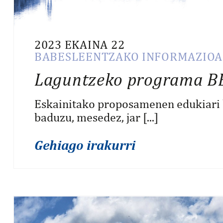
2023 EKAINA 22
BABESLEENTZAKO INFORMAZIOA
Laguntzeko programa B
Eskainitako proposamenen edukiari b
baduzu, mesedez, jar [...]
Gehiago irakurri