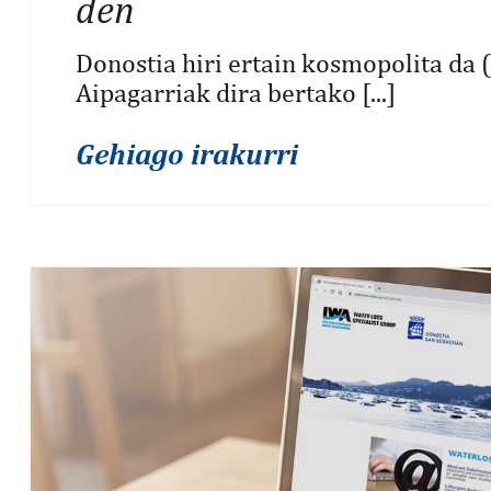
den
Donostia hiri ertain kosmopolita da 
Aipagarriak dira bertako [...]
Gehiago irakurri