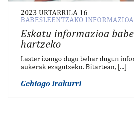
2023 URTARRILA 16
BABESLEENTZAKO INFORMAZIOA
Eskatu informazioa babes
hartzeko
Laster izango dugu behar dugun info
aukerak ezagutzeko. Bitartean, [...]
Gehiago irakurri